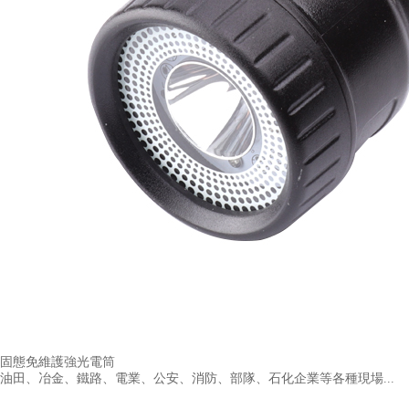
固態免維護強光電筒
油田、冶金、鐵路、電業、公安、消防、部隊、石化企業等各種現場...