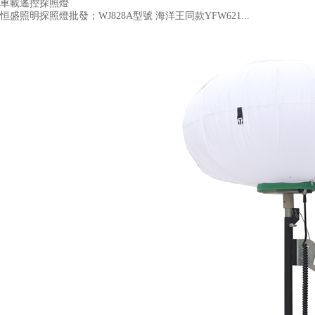
車載遙控探照燈
恒盛照明探照燈批發；WJ828A型號 海洋王同款YFW621...