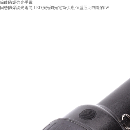
節能防爆強光手電
固態防爆調光電筒,LED強光調光電筒供應,恒盛照明制造的JW...