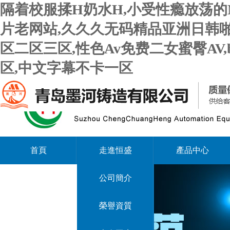
隔着校服揉H奶水H,小受性瘾放荡的
片老网站,久久久无码精品亚洲日韩啪
区二区三区,性色Av免费二女蜜臀AV
区,中文字幕不卡一区
首頁
走進恒盛
產品中心
公司簡介
榮譽資質