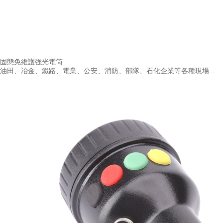
固態免維護強光電筒
油田、冶金、鐵路、電業、公安、消防、部隊、石化企業等各種現場...