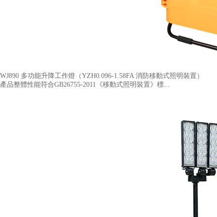
WJ890 多功能升降工作燈（YZH0.096-1.58FA 消防移動式照明裝置​）
產品整體性能符合GB26755-2011《移動式照明裝置》標...