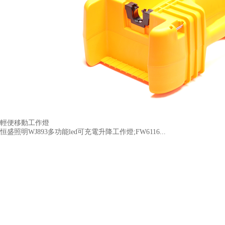
輕便移動工作燈
恒盛照明WJ893多功能led可充電升降工作燈;FW6116...