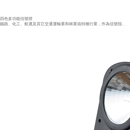
四色多功能信號燈
鐵路、化工、航運及其它交通運輸業和林業或特種行業，作為信號指...