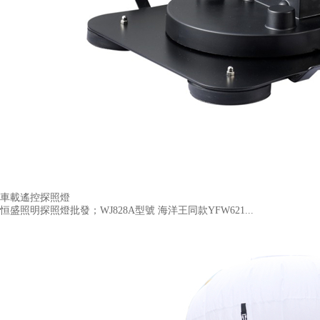
車載遙控探照燈
恒盛照明探照燈批發；WJ828A型號 海洋王同款YFW621...