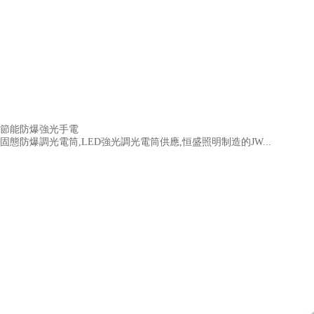
節能防爆強光手電
固態防爆調光電筒,LED強光調光電筒供應,恒盛照明制造的JW...