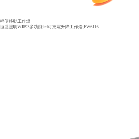
輕便移動工作燈
恒盛照明WJ893多功能led可充電升降工作燈;FW6116...