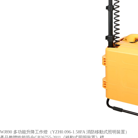
WJ890 多功能升降工作燈（YZH0.096-1.58FA 消防移動式照明裝置​）
產品整體性能符合GB26755-2011《移動式照明裝置》標...