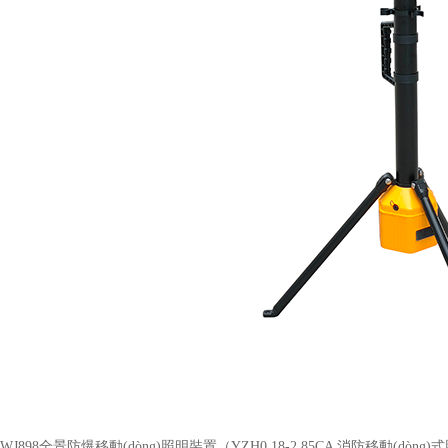
WJ898全景防爆移動(dòng)照明裝置（YZH0.18-2.85CA 消防移動(dòng