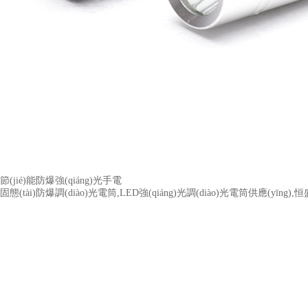
節(jié)能防爆強(qiáng)光手電
固態(tài)防爆調(diào)光電筒,LED強(qiáng)光調(diào)光電筒供應(yīng)