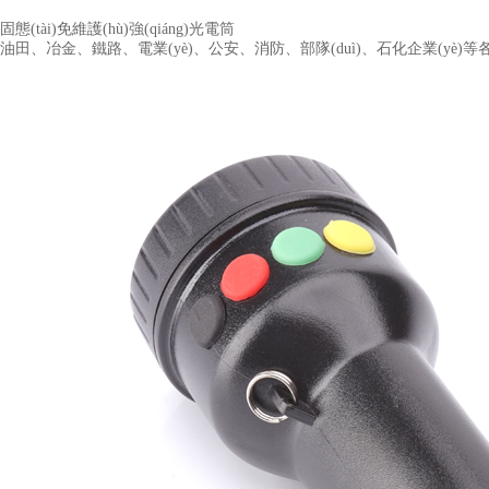
固態(tài)免維護(hù)強(qiáng)光電筒
油田、冶金、鐵路、電業(yè)、公安、消防、部隊(duì)、石化企業(yè)等各種現(xi