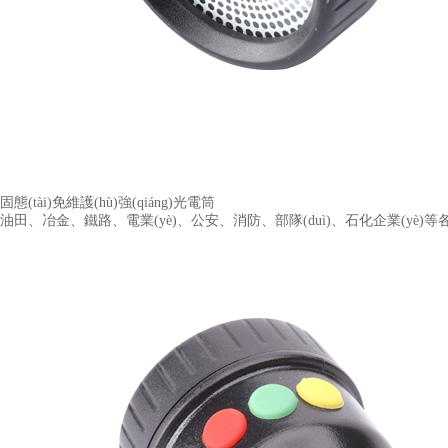
固態(tài)免維護(hù)強(qiáng)光電筒
油田、冶金、鐵路、電業(yè)、公安、消防、部隊(duì)、石化企業(yè)等各種現(xi