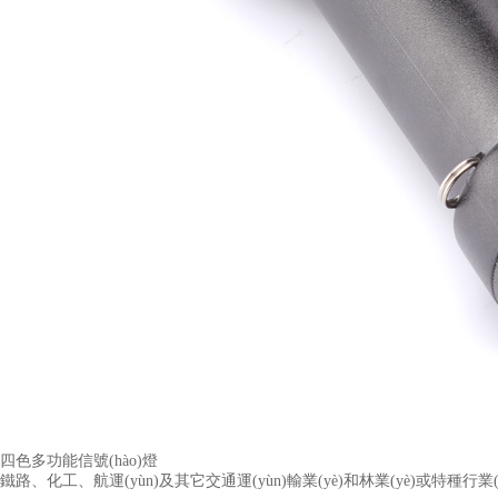
四色多功能信號(hào)燈
鐵路、化工、航運(yùn)及其它交通運(yùn)輸業(yè)和林業(yè)或特種行業(yè