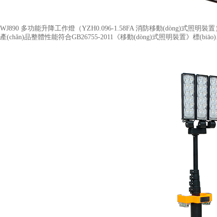
WJ890 多功能升降工作燈（YZH0.096-1.58FA 消防移動(dòng)式照明裝置
產(chǎn)品整體性能符合GB26755-2011《移動(dòng)式照明裝置》標(biāo).