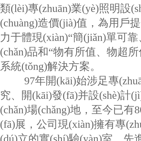
類(lèi)專(zhuān)業(yè)照明
(chuàng)造價(jià)值，為用
力于體現(xiàn)“簡(jiǎn)單可靠
(chǎn)品和“物有所值、物超所值
系統(tǒng)解決方案。
97年開(kāi)始涉足專(zhuān)
究、開(kāi)發(fā)并設(shè)計
(chǎn)場(chǎng)地，至今已有
(fā)展，公司現(xiàn)擁有專(zhu
(dú)立的實(shí)驗(yàn)室，先