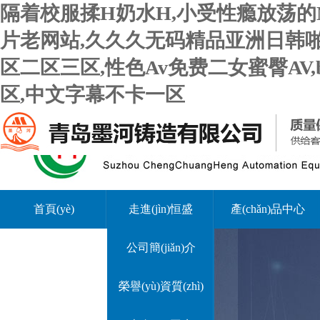
隔着校服揉H奶水H,小受性瘾放荡的
片老网站,久久久无码精品亚洲日韩啪
区二区三区,性色Av免费二女蜜臀AV
区,中文字幕不卡一区
首頁(yè)
走進(jìn)恒盛
產(chǎn)品中心
公司簡(jiǎn)介
榮譽(yù)資質(zhì)