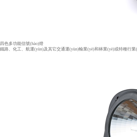
四色多功能信號(hào)燈
鐵路、化工、航運(yùn)及其它交通運(yùn)輸業(yè)和林業(yè)或特種行業(yè