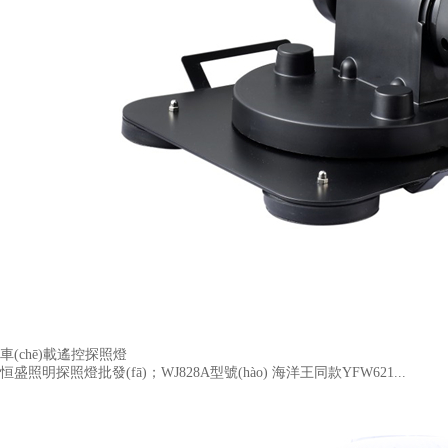
車(chē)載遙控探照燈
恒盛照明探照燈批發(fā)；WJ828A型號(hào) 海洋王同款YFW621...