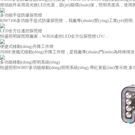
燈頭組件采用高光效LED光源，節(jié)能環(huán)保，照明亮度高，使用壽命
多功能手提防爆探照燈
RJW7106多功能手提式防爆探照燈 ，我廠專(zhuān)營(yíng)工業(yè)照明、
LED全方位遙控探照燈
恒盛照明探照燈廠家，WJ826遙控LED全方位探照燈12V/...
便捷式移動(dòng)升降工作燈
JX88E便攜式移動(dòng)升降工作燈，是我廠專(zhuān)門(mén)為特殊情況
多功能移動(dòng)照明系統(tǒng)
恒盛照明WJ897多功能移動(dòng)照明系統(tǒng),帶紅黃藍(lán)警示燈,多功