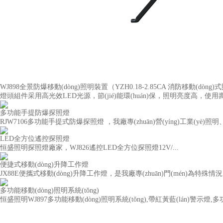
WJ898全景防爆移動(dòng)照明裝置（YZH0.18-2.85CA 消防移動(dòng
燈頭組件采用高光效LED光源，節(jié)能環(huán)保，照明亮度高，使用壽命
多功能手提防爆探照燈
RJW7106多功能手提式防爆探照燈 ，我廠專(zhuān)營(yíng)工業(yè)照明、
LED全方位遙控探照燈
恒盛照明探照燈廠家，WJ826遙控LED全方位探照燈12V/...
便捷式移動(dòng)升降工作燈
JX88E便攜式移動(dòng)升降工作燈，是我廠專(zhuān)門(mén)為特殊情況
多功能移動(dòng)照明系統(tǒng)
恒盛照明WJ897多功能移動(dòng)照明系統(tǒng),帶紅黃藍(lán)警示燈,多功