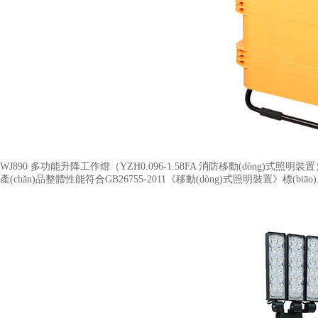
WJ890 多功能升降工作燈（YZH0.096-1.58FA 消防移動(dòng)式照明裝置
產(chǎn)品整體性能符合GB26755-2011《移動(dòng)式照明裝置》標(biāo).