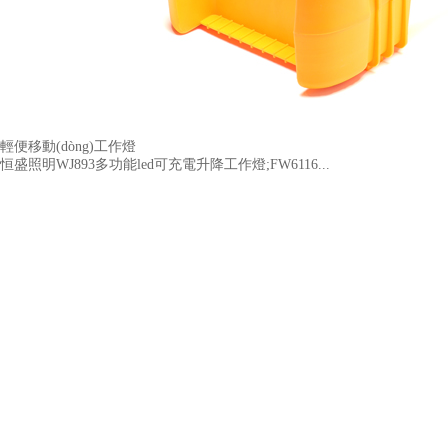
輕便移動(dòng)工作燈
恒盛照明WJ893多功能led可充電升降工作燈;FW6116...