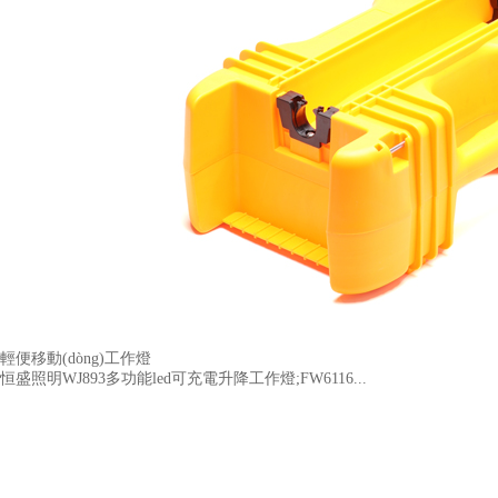
輕便移動(dòng)工作燈
恒盛照明WJ893多功能led可充電升降工作燈;FW6116...