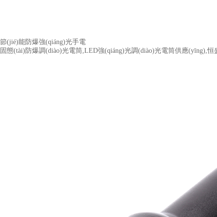
節(jié)能防爆強(qiáng)光手電
固態(tài)防爆調(diào)光電筒,LED強(qiáng)光調(diào)光電筒供應(yīng)