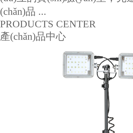
(chǎn)品 ...
PRODUCTS CENTER
產(chǎn)品中心