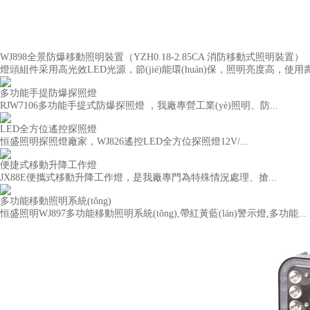
WJ898全景防爆移動照明裝置（YZH0.18-2.85CA 消防移動式照明裝置）
燈頭組件采用高光效LED光源，節(jié)能環(huán)保，照明亮度高，使用壽命
多功能手提防爆探照燈
RJW7106多功能手提式防爆探照燈 ，我廠專營工業(yè)照明、防...
LED全方位遙控探照燈
恒盛照明探照燈廠家，WJ826遙控LED全方位探照燈12V/...
便捷式移動升降工作燈
JX88E便攜式移動升降工作燈，是我廠專門為特殊情況處理、搶...
多功能移動照明系統(tǒng)
恒盛照明WJ897多功能移動照明系統(tǒng),帶紅黃藍(lán)警示燈,多功能...