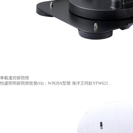
車載遙控探照燈
恒盛照明探照燈批發(fā)；WJ828A型號 海洋王同款YFW621...