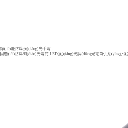
節(jié)能防爆強(qiáng)光手電
固態(tài)防爆調(diào)光電筒,LED強(qiáng)光調(diào)光電筒供應(yīng)