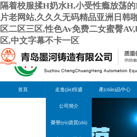
隔着校服揉H奶水H,小受性瘾放荡的
片老网站,久久久无码精品亚洲日韩啪
区二区三区,性色Av免费二女蜜臀AV
区,中文字幕不卡一区
首頁
走進(jìn)恒盛
產(chǎn)品中心
公司簡介
榮譽(yù)資質(zhì)