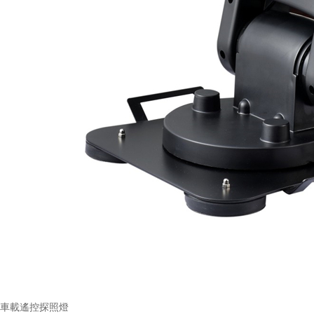
車載遙控探照燈