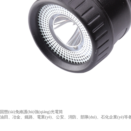
固態(tài)免維護(hù)強(qiáng)光電筒
油田、冶金、鐵路、電業(yè)、公安、消防、部隊(duì)、石化企業(yè)等各種現(