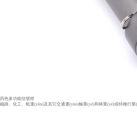
四色多功能信號燈
鐵路、化工、航運(yùn)及其它交通運(yùn)輸業(yè)和林業(yè)或特種行業(