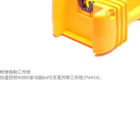
輕便移動工作燈
恒盛照明WJ893多功能led可充電升降工作燈;FW6116...