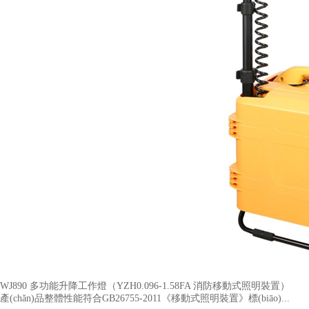
WJ890 多功能升降工作燈（YZH0.096-1.58FA 消防移動式照明裝置​）
產(chǎn)品整體性能符合GB26755-2011《移動式照明裝置》標(biāo)...