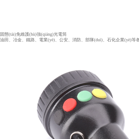
固態(tài)免維護(hù)強(qiáng)光電筒
油田、冶金、鐵路、電業(yè)、公安、消防、部隊(duì)、石化企業(yè)等各種現(