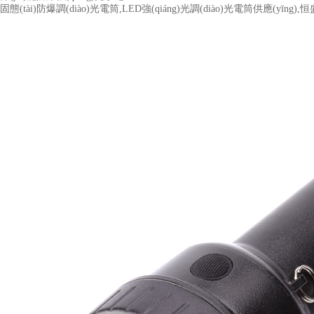
固態(tài)防爆調(diào)光電筒,LED強(qiáng)光調(diào)光電筒供應(yīng)