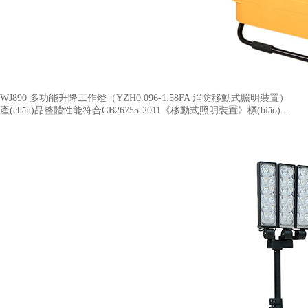
WJ890 多功能升降工作燈（YZH0.096-1.58FA 消防移動式照明裝置​）
產(chǎn)品整體性能符合GB26755-2011《移動式照明裝置》標(biāo)...