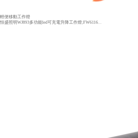
輕便移動工作燈
恒盛照明WJ893多功能led可充電升降工作燈;FW6116...