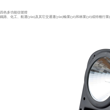
四色多功能信號燈
鐵路、化工、航運(yùn)及其它交通運(yùn)輸業(yè)和林業(yè)或特種行業(