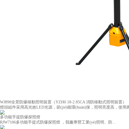
WJ898全景防爆移動照明裝置（YZH0.18-2.85CA 消防移動式照明裝置）
燈頭組件采用高光效LED光源，節(jié)能環(huán)保，照明亮度高，使用壽命
多功能手提防爆探照燈
RJW7106多功能手提式防爆探照燈 ，我廠專營工業(yè)照明、防...