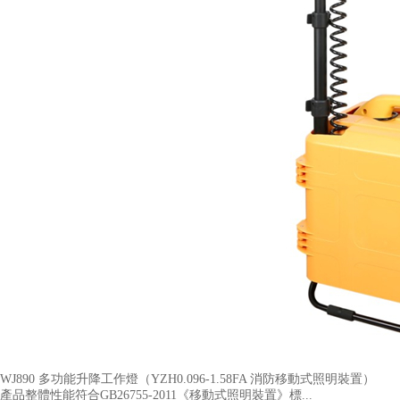
WJ890 多功能升降工作燈（YZH0.096-1.58FA 消防移動式照明裝置​）
產品整體性能符合GB26755-2011《移動式照明裝置》標...