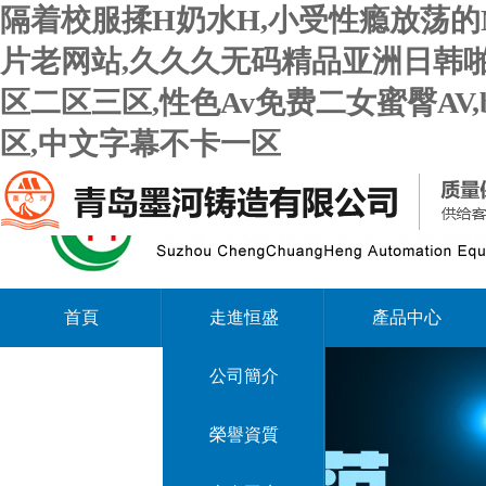
隔着校服揉H奶水H,小受性瘾放荡的
片老网站,久久久无码精品亚洲日韩啪
区二区三区,性色Av免费二女蜜臀AV
区,中文字幕不卡一区
首頁
走進恒盛
產品中心
公司簡介
榮譽資質