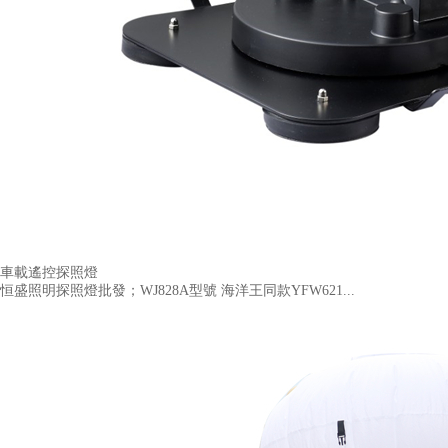
車載遙控探照燈
恒盛照明探照燈批發；WJ828A型號 海洋王同款YFW621...