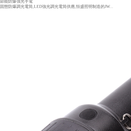
節能防爆強光手電
固態防爆調光電筒,LED強光調光電筒供應,恒盛照明制造的JW...