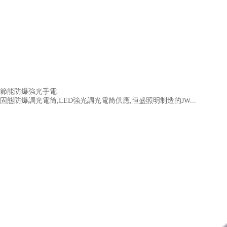
節能防爆強光手電
固態防爆調光電筒,LED強光調光電筒供應,恒盛照明制造的JW...