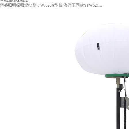
車載遙控探照燈
恒盛照明探照燈批發；WJ828A型號 海洋王同款YFW621...