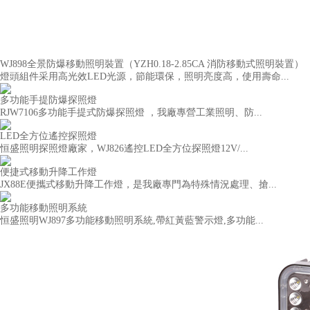
WJ898全景防爆移動照明裝置（YZH0.18-2.85CA 消防移動式照明裝置）
燈頭組件采用高光效LED光源，節能環保，照明亮度高，使用壽命...
多功能手提防爆探照燈
RJW7106多功能手提式防爆探照燈 ，我廠專營工業照明、防...
LED全方位遙控探照燈
恒盛照明探照燈廠家，WJ826遙控LED全方位探照燈12V/...
便捷式移動升降工作燈
JX88E便攜式移動升降工作燈，是我廠專門為特殊情況處理、搶...
多功能移動照明系統
恒盛照明WJ897多功能移動照明系統,帶紅黃藍警示燈,多功能...