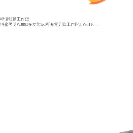
輕便移動工作燈
恒盛照明WJ893多功能led可充電升降工作燈;FW6116...