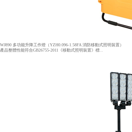
WJ890 多功能升降工作燈（YZH0.096-1.58FA 消防移動式照明裝置​）
產品整體性能符合GB26755-2011《移動式照明裝置》標...