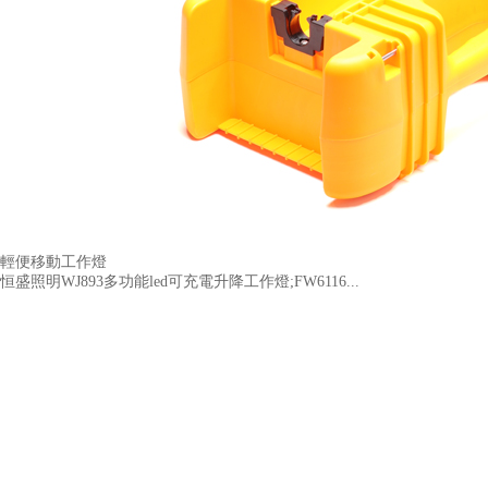
輕便移動工作燈
恒盛照明WJ893多功能led可充電升降工作燈;FW6116...