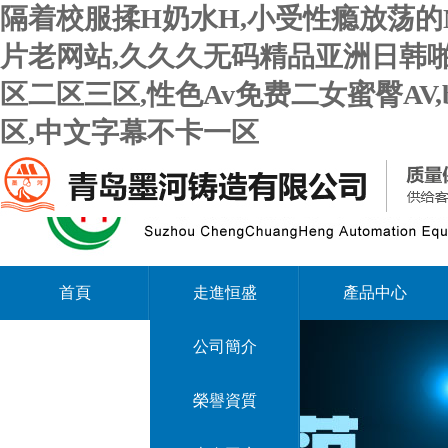
隔着校服揉H奶水H,小受性瘾放荡的
片老网站,久久久无码精品亚洲日韩啪
区二区三区,性色Av免费二女蜜臀AV
区,中文字幕不卡一区
首頁
走進恒盛
產品中心
公司簡介
榮譽資質