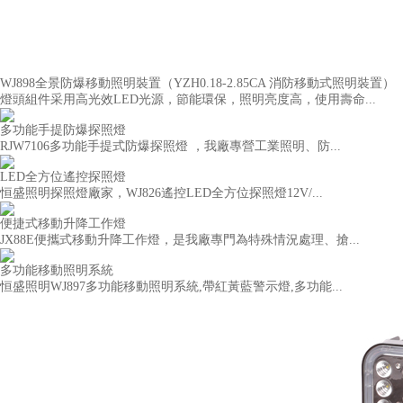
WJ898全景防爆移動照明裝置（YZH0.18-2.85CA 消防移動式照明裝置）
燈頭組件采用高光效LED光源，節能環保，照明亮度高，使用壽命...
多功能手提防爆探照燈
RJW7106多功能手提式防爆探照燈 ，我廠專營工業照明、防...
LED全方位遙控探照燈
恒盛照明探照燈廠家，WJ826遙控LED全方位探照燈12V/...
便捷式移動升降工作燈
JX88E便攜式移動升降工作燈，是我廠專門為特殊情況處理、搶...
多功能移動照明系統
恒盛照明WJ897多功能移動照明系統,帶紅黃藍警示燈,多功能...