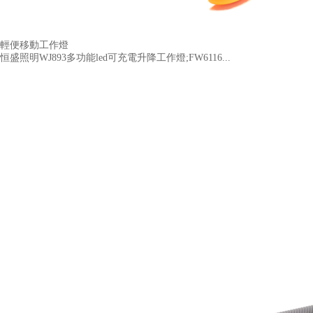
輕便移動工作燈
恒盛照明WJ893多功能led可充電升降工作燈;FW6116...