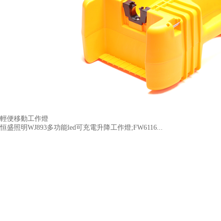
輕便移動工作燈
恒盛照明WJ893多功能led可充電升降工作燈;FW6116...