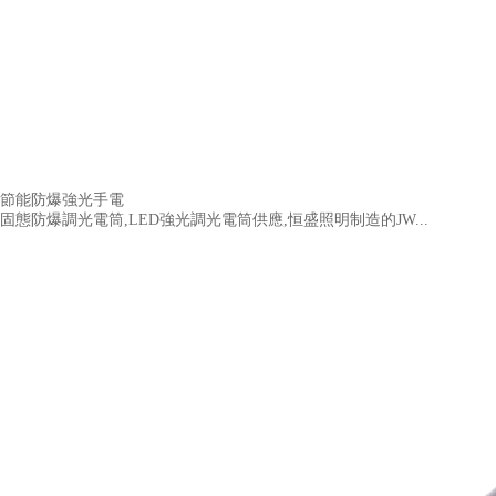
節能防爆強光手電
固態防爆調光電筒,LED強光調光電筒供應,恒盛照明制造的JW...