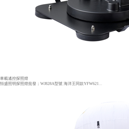
車載遙控探照燈
恒盛照明探照燈批發；WJ828A型號 海洋王同款YFW621...