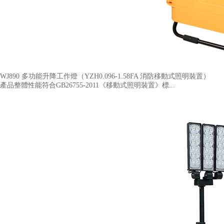
WJ890 多功能升降工作燈（YZH0.096-1.58FA 消防移動式照明裝置​）
產品整體性能符合GB26755-2011《移動式照明裝置》標...