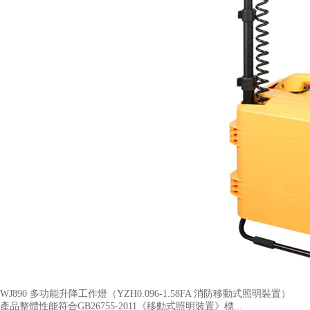
WJ890 多功能升降工作燈（YZH0.096-1.58FA 消防移動式照明裝置​）
產品整體性能符合GB26755-2011《移動式照明裝置》標...