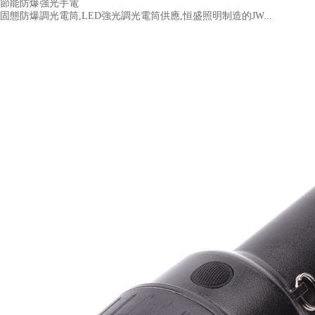
節能防爆強光手電
固態防爆調光電筒,LED強光調光電筒供應,恒盛照明制造的JW...