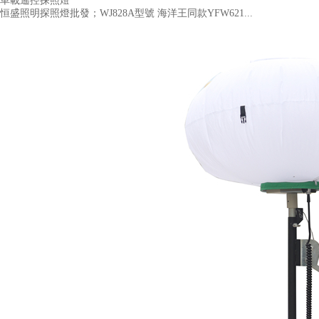
車載遙控探照燈
恒盛照明探照燈批發；WJ828A型號 海洋王同款YFW621...