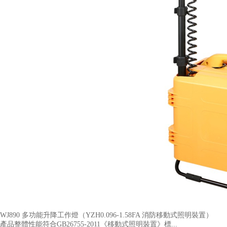
WJ890 多功能升降工作燈（YZH0.096-1.58FA 消防移動式照明裝置​）
產品整體性能符合GB26755-2011《移動式照明裝置》標...