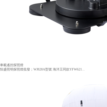
車載遙控探照燈
恒盛照明探照燈批發；WJ828A型號 海洋王同款YFW621...