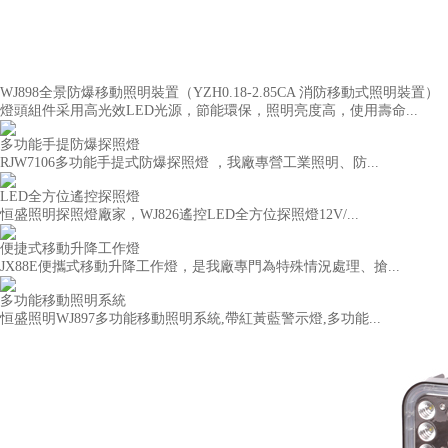
WJ898全景防爆移動照明裝置（YZH0.18-2.85CA 消防移動式照明裝置）
燈頭組件采用高光效LED光源，節能環保，照明亮度高，使用壽命...
多功能手提防爆探照燈
RJW7106多功能手提式防爆探照燈 ，我廠專營工業照明、防...
LED全方位遙控探照燈
恒盛照明探照燈廠家，WJ826遙控LED全方位探照燈12V/...
便捷式移動升降工作燈
JX88E便攜式移動升降工作燈，是我廠專門為特殊情況處理、搶...
多功能移動照明系統
恒盛照明WJ897多功能移動照明系統,帶紅黃藍警示燈,多功能...