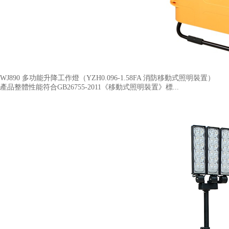
WJ890 多功能升降工作燈（YZH0.096-1.58FA 消防移動式照明裝置​）
產品整體性能符合GB26755-2011《移動式照明裝置》標...