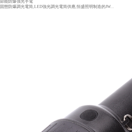
節能防爆強光手電
固態防爆調光電筒,LED強光調光電筒供應,恒盛照明制造的JW...