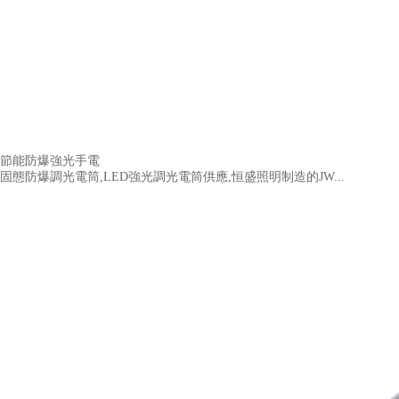
節能防爆強光手電
固態防爆調光電筒,LED強光調光電筒供應,恒盛照明制造的JW...