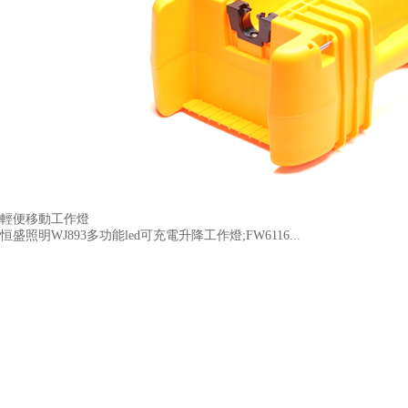
輕便移動工作燈
恒盛照明WJ893多功能led可充電升降工作燈;FW6116...