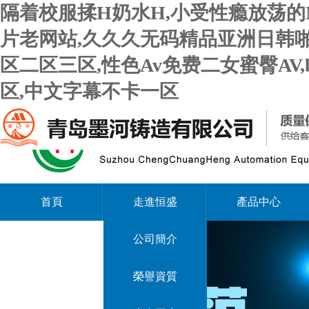
隔着校服揉H奶水H,小受性瘾放荡的
片老网站,久久久无码精品亚洲日韩啪
区二区三区,性色Av免费二女蜜臀AV
区,中文字幕不卡一区
首頁
走進恒盛
產品中心
公司簡介
榮譽資質