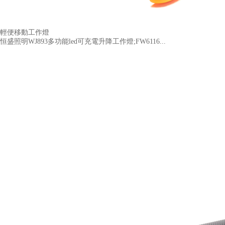
輕便移動工作燈
恒盛照明WJ893多功能led可充電升降工作燈;FW6116...