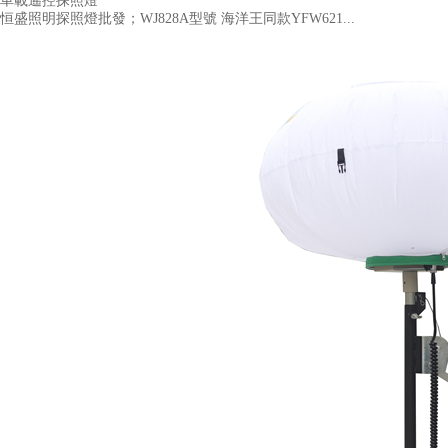
車載遙控探照燈
恒盛照明探照燈批發；WJ828A型號 海洋王同款YFW621...