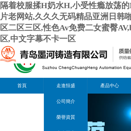
隔着校服揉H奶水H,小受性瘾放荡的
片老网站,久久久无码精品亚洲日韩啪
区二区三区,性色Av免费二女蜜臀AV
区,中文字幕不卡一区
首頁
走進恒盛
產品中心
公司簡介
榮譽資質