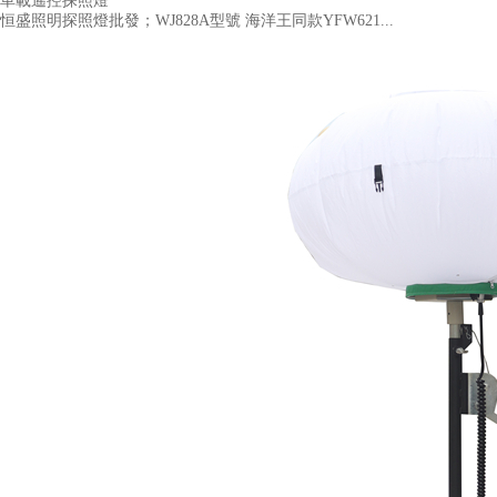
車載遙控探照燈
恒盛照明探照燈批發；WJ828A型號 海洋王同款YFW621...