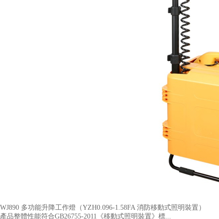
WJ890 多功能升降工作燈（YZH0.096-1.58FA 消防移動式照明裝置​）
產品整體性能符合GB26755-2011《移動式照明裝置》標...