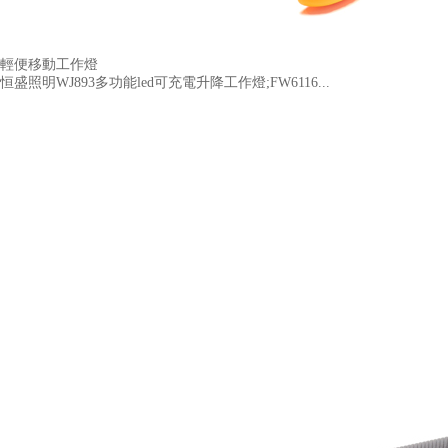
輕便移動工作燈
恒盛照明WJ893多功能led可充電升降工作燈;FW6116...