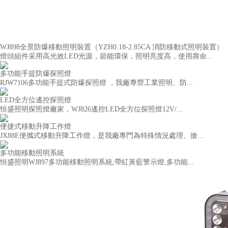
WJ898全景防爆移動照明裝置（YZH0.18-2.85CA 消防移動式照明裝置）
燈頭組件采用高光效LED光源，節能環保，照明亮度高，使用壽命...
多功能手提防爆探照燈
RJW7106多功能手提式防爆探照燈 ，我廠專營工業照明、防...
LED全方位遙控探照燈
恒盛照明探照燈廠家，WJ826遙控LED全方位探照燈12V/...
便捷式移動升降工作燈
JX88E便攜式移動升降工作燈，是我廠專門為特殊情況處理、搶...
多功能移動照明系統
恒盛照明WJ897多功能移動照明系統,帶紅黃藍警示燈,多功能...