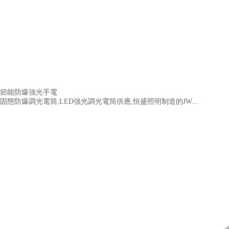
節能防爆強光手電
固態防爆調光電筒,LED強光調光電筒供應,恒盛照明制造的JW...