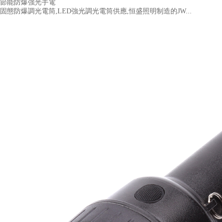
節能防爆強光手電
固態防爆調光電筒,LED強光調光電筒供應,恒盛照明制造的JW...