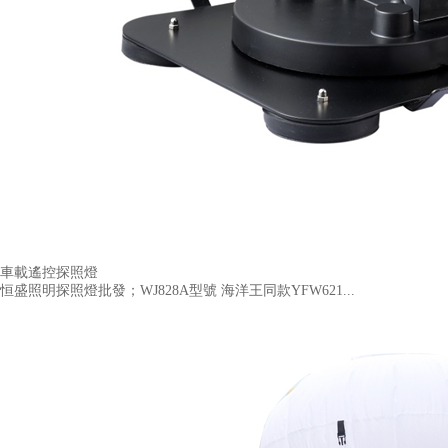
車載遙控探照燈
恒盛照明探照燈批發；WJ828A型號 海洋王同款YFW621...