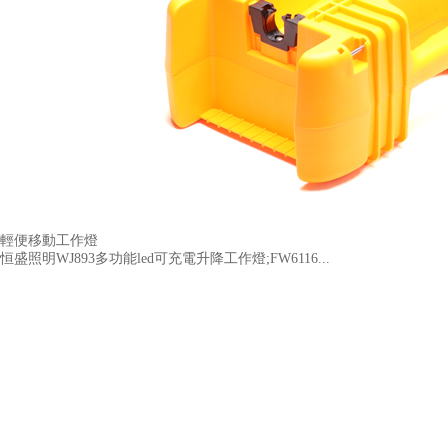
輕便移動工作燈
恒盛照明WJ893多功能led可充電升降工作燈;FW6116...