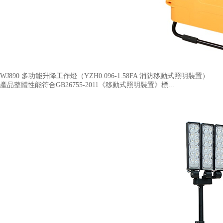
WJ890 多功能升降工作燈（YZH0.096-1.58FA 消防移動式照明裝置​）
產品整體性能符合GB26755-2011《移動式照明裝置》標...