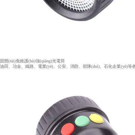
固態(tài)免維護(hù)強(qiáng)光電筒
油田、冶金、鐵路、電業(yè)、公安、消防、部隊(duì)、石化企業(yè)等各種現(xi