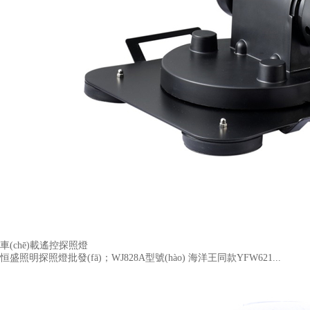
車(chē)載遙控探照燈
恒盛照明探照燈批發(fā)；WJ828A型號(hào) 海洋王同款YFW621...