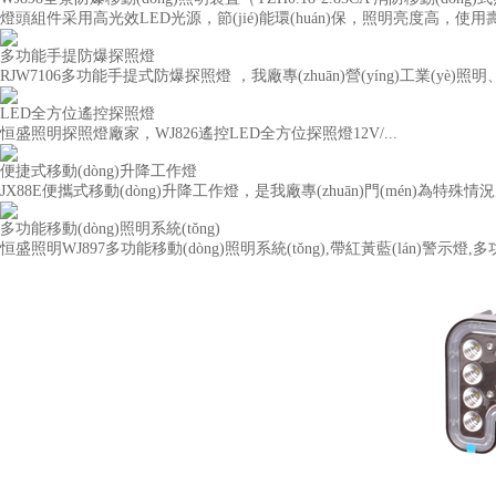
燈頭組件采用高光效LED光源，節(jié)能環(huán)保，照明亮度高，使用壽命
多功能手提防爆探照燈
RJW7106多功能手提式防爆探照燈 ，我廠專(zhuān)營(yíng)工業(yè)照明、
LED全方位遙控探照燈
恒盛照明探照燈廠家，WJ826遙控LED全方位探照燈12V/...
便捷式移動(dòng)升降工作燈
JX88E便攜式移動(dòng)升降工作燈，是我廠專(zhuān)門(mén)為特殊情況
多功能移動(dòng)照明系統(tǒng)
恒盛照明WJ897多功能移動(dòng)照明系統(tǒng),帶紅黃藍(lán)警示燈,多功