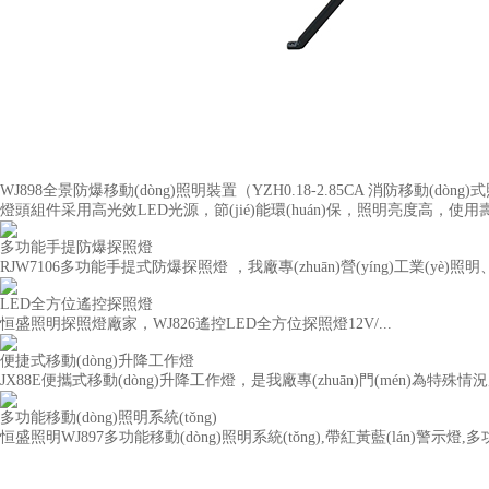
WJ898全景防爆移動(dòng)照明裝置（YZH0.18-2.85CA 消防移動(dòng
燈頭組件采用高光效LED光源，節(jié)能環(huán)保，照明亮度高，使用壽命
多功能手提防爆探照燈
RJW7106多功能手提式防爆探照燈 ，我廠專(zhuān)營(yíng)工業(yè)照明、
LED全方位遙控探照燈
恒盛照明探照燈廠家，WJ826遙控LED全方位探照燈12V/...
便捷式移動(dòng)升降工作燈
JX88E便攜式移動(dòng)升降工作燈，是我廠專(zhuān)門(mén)為特殊情況
多功能移動(dòng)照明系統(tǒng)
恒盛照明WJ897多功能移動(dòng)照明系統(tǒng),帶紅黃藍(lán)警示燈,多功