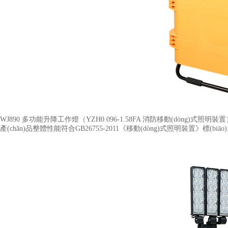
WJ890 多功能升降工作燈（YZH0.096-1.58FA 消防移動(dòng)式照明裝置
產(chǎn)品整體性能符合GB26755-2011《移動(dòng)式照明裝置》標(biāo).