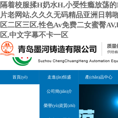
隔着校服揉H奶水H,小受性瘾放荡的
片老网站,久久久无码精品亚洲日韩啪
区二区三区,性色Av免费二女蜜臀AV
区,中文字幕不卡一区
首頁(yè)
走進(jìn)恒盛
產(chǎn)品中心
公司簡(jiǎn)介
榮譽(yù)資質(zhì)