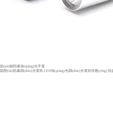
節(jié)能防爆強(qiáng)光手電
固態(tài)防爆調(diào)光電筒,LED強(qiáng)光調(diào)光電筒供應(yīng)