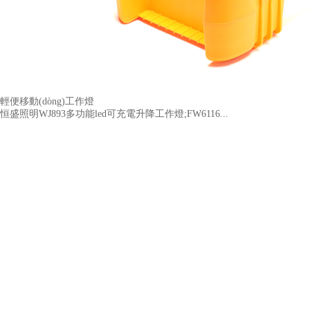
輕便移動(dòng)工作燈
恒盛照明WJ893多功能led可充電升降工作燈;FW6116...