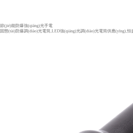
節(jié)能防爆強(qiáng)光手電
固態(tài)防爆調(diào)光電筒,LED強(qiáng)光調(diào)光電筒供應(yīng)