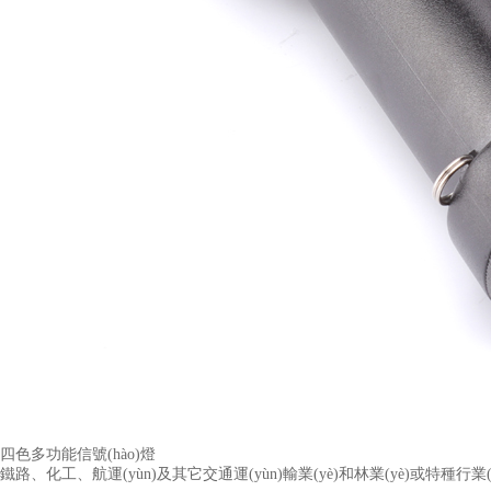
四色多功能信號(hào)燈
鐵路、化工、航運(yùn)及其它交通運(yùn)輸業(yè)和林業(yè)或特種行業(yè