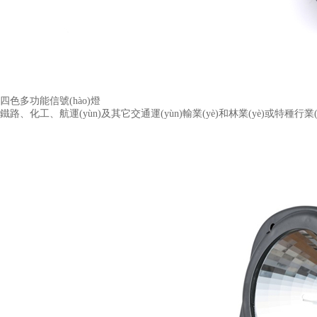
四色多功能信號(hào)燈
鐵路、化工、航運(yùn)及其它交通運(yùn)輸業(yè)和林業(yè)或特種行業(yè