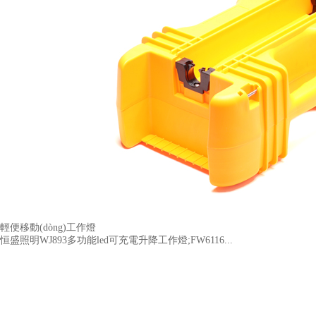
輕便移動(dòng)工作燈
恒盛照明WJ893多功能led可充電升降工作燈;FW6116...