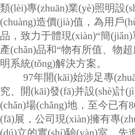
類(lèi)專(zhuān)業(yè)照明
(chuàng)造價(jià)值，為用戶
品，致力于體現(xiàn)“簡(jiǎn)
產(chǎn)品和“物有所值、物超所
明系統(tǒng)解決方案。
97年開(kāi)始涉足專(zhuān)
究、開(kāi)發(fā)并設(shè)計
(chǎn)場(chǎng)地，至今已有
(fā)展，公司現(xiàn)擁有專(zhu
(dú)立的實(shí)驗(yàn)室，先