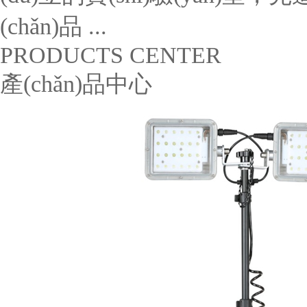
(chǎn)品 ...
PRODUCTS CENTER
產(chǎn)品中心