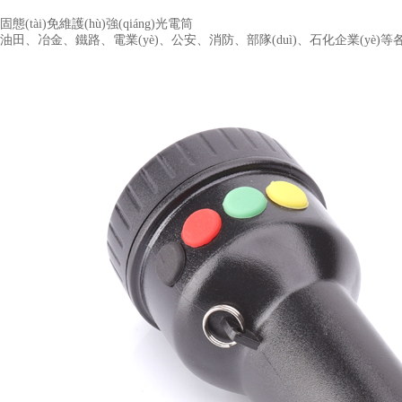
固態(tài)免維護(hù)強(qiáng)光電筒
油田、冶金、鐵路、電業(yè)、公安、消防、部隊(duì)、石化企業(yè)等各種現(xi