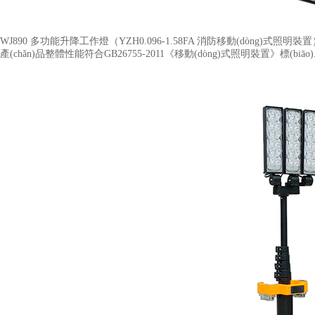
WJ890 多功能升降工作燈（YZH0.096-1.58FA 消防移動(dòng)式照明裝置
產(chǎn)品整體性能符合GB26755-2011《移動(dòng)式照明裝置》標(biāo).