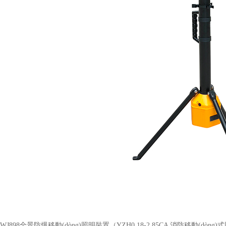
WJ898全景防爆移動(dòng)照明裝置（YZH0.18-2.85CA 消防移動(dòng