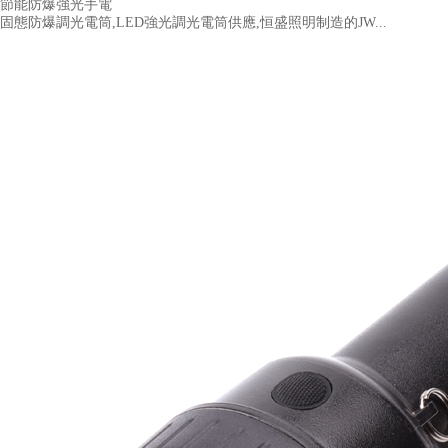
節能防爆強光手電
固態防爆調光電筒,LED強光調光電筒供應,恒盛照明制造的JW...