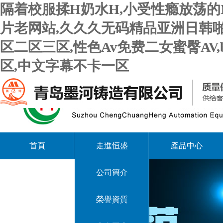
隔着校服揉H奶水H,小受性瘾放荡的
片老网站,久久久无码精品亚洲日韩啪
区二区三区,性色Av免费二女蜜臀AV
区,中文字幕不卡一区
首頁
走進恒盛
產品中心
公司簡介
榮譽資質