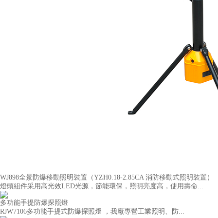
WJ898全景防爆移動照明裝置（YZH0.18-2.85CA 消防移動式照明裝置）
燈頭組件采用高光效LED光源，節能環保，照明亮度高，使用壽命...
多功能手提防爆探照燈
RJW7106多功能手提式防爆探照燈 ，我廠專營工業照明、防...