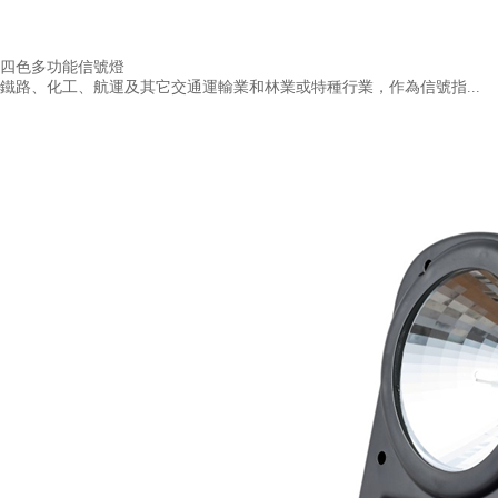
四色多功能信號燈
鐵路、化工、航運及其它交通運輸業和林業或特種行業，作為信號指...