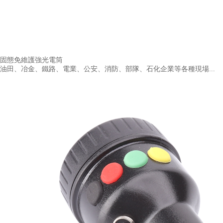
固態免維護強光電筒
油田、冶金、鐵路、電業、公安、消防、部隊、石化企業等各種現場...