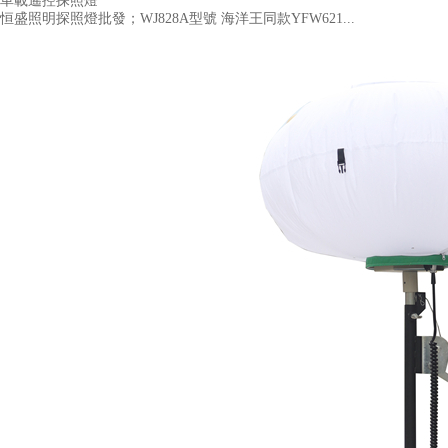
車載遙控探照燈
恒盛照明探照燈批發；WJ828A型號 海洋王同款YFW621...