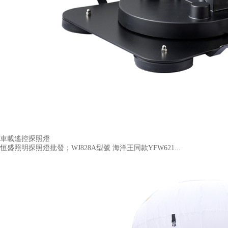
車載遙控探照燈
恒盛照明探照燈批發；WJ828A型號 海洋王同款YFW621...