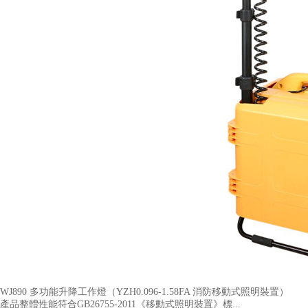
WJ890 多功能升降工作燈（YZH0.096-1.58FA 消防移動式照明裝置​）
產品整體性能符合GB26755-2011《移動式照明裝置》標...