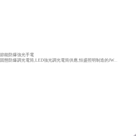
節能防爆強光手電
固態防爆調光電筒,LED強光調光電筒供應,恒盛照明制造的JW...