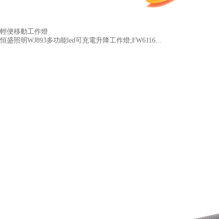
輕便移動工作燈
恒盛照明WJ893多功能led可充電升降工作燈;FW6116...