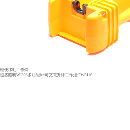
輕便移動工作燈
恒盛照明WJ893多功能led可充電升降工作燈;FW6116...