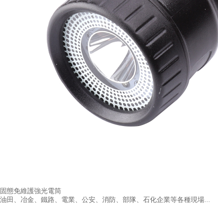
固態免維護強光電筒
油田、冶金、鐵路、電業、公安、消防、部隊、石化企業等各種現場...