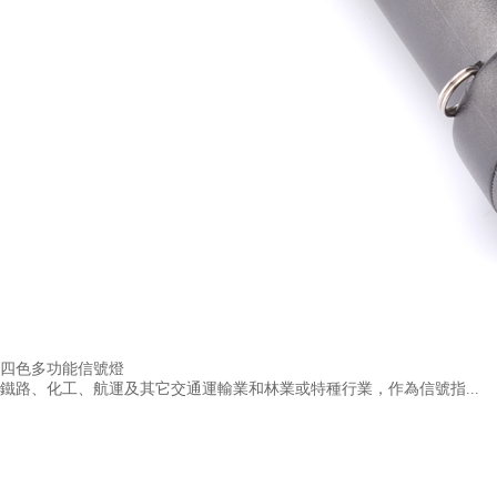
四色多功能信號燈
鐵路、化工、航運及其它交通運輸業和林業或特種行業，作為信號指...