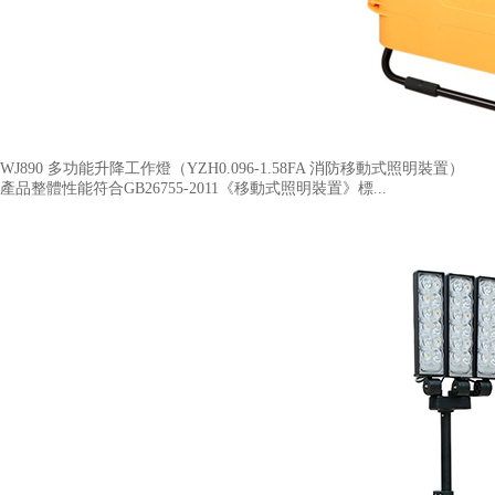
WJ890 多功能升降工作燈（YZH0.096-1.58FA 消防移動式照明裝置​）
產品整體性能符合GB26755-2011《移動式照明裝置》標...